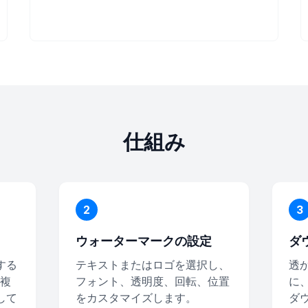
仕組み
2
3
ウォーターマークの設定
ダ
する
テキストまたはロゴを選択し、
透
は複
フォント、透明度、回転、位置
に
して
をカスタマイズします。
ダ