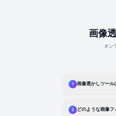
画像
オン
画像透かしツール
1
どのような画像フ
2