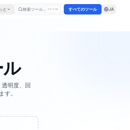
っと
検索ツール
...
すべてのツール
JA
Ctrl+K
ール
、透明度、回
ます。