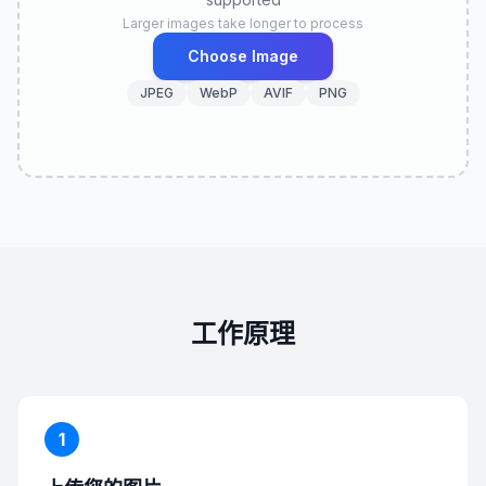
Larger images take longer to process
Choose Image
JPEG
WebP
AVIF
PNG
工作原理
1