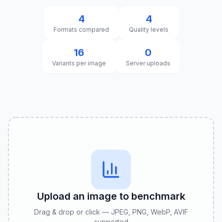
4
4
Formats compared
Quality levels
16
0
Variants per image
Server uploads
Upload an image to benchmark
Drag & drop or click — JPEG, PNG, WebP, AVIF
supported