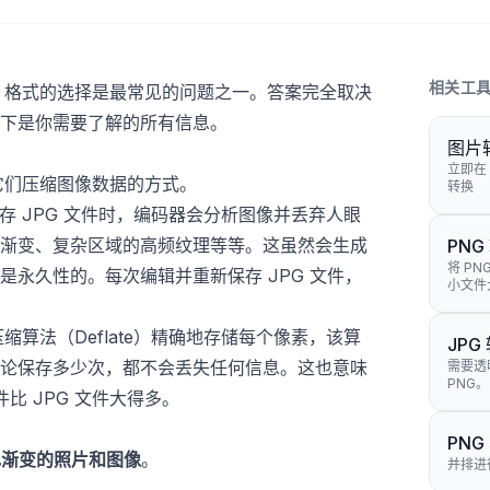
相关工
PG 格式的选择是最常见的问题之一。答案完全取决
下是你需要了解的所有信息。
图片
立即在
于它们压缩图像数据的方式。
转换
存 JPG 文件时，编码器会分析图像并丢弃人眼
渐变、复杂区域的高频纹理等等。这虽然会生成
PNG
将 PN
是永久性的。每次编辑并重新保存 JPG 文件，
小文件
压缩算法（Deflate）精确地存储每个像素，该算
JPG
论保存多少次，都不会丢失任何信息。这也意味
需要透
PNG。
比 JPG 文件大得多。
PNG
色渐变的照片和图像
。
并排进